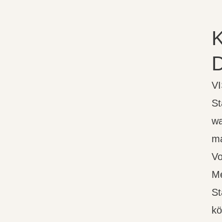
K
V
St
wa
ma
Vo
Me
St
kö