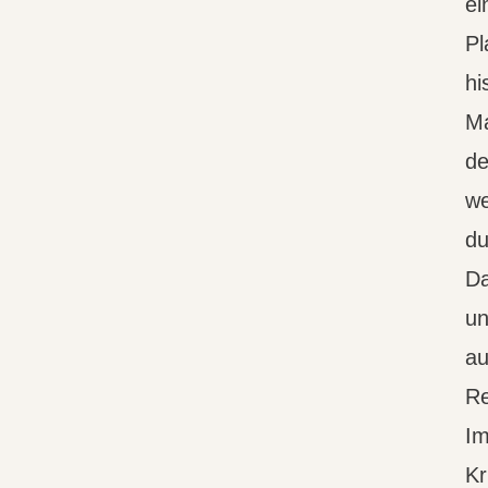
ei
Pl
hi
Ma
de
we
du
Da
un
au
Re
Im
Kr