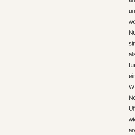
an
un
we
Nu
si
al
fu
ei
W
Ne
Uf
wi
ar