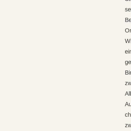
se
B
Or
Wi
ei
ge
Bi
zw
Al
Au
ch
zw