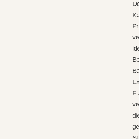
De
Kö
Pr
ve
id
Be
Be
Ex
Fu
ve
di
ge
St