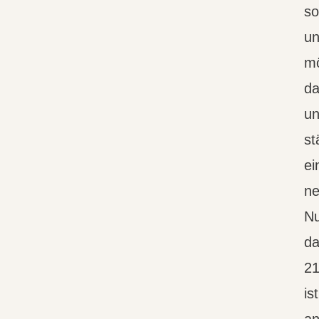
so
un
mö
da
un
st
ei
ne
Nu
da
21
is