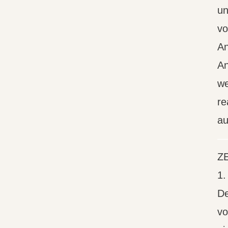
u
vo
An
An
we
re
au
—
Z
1.
De
vo